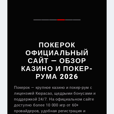
ПОКЕРОК
ОФИЦИАЛЬНЫЙ
САЙТ — ОБЗОР
КАЗИНО И ПОКЕР-
РУМА 2026
Покерок — крупное казино и покер-рум с
лицензией Кюрасао, щедрыми бонусами и
поддержкой 24/7. На официальном сайте
доступно более 10 000 игр от 60+
провайдеров, удобная регистрация и