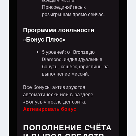
Присоединяйтесь к
розыгрышам прямо сейчас.
Программа лояльности
«Бонус Плюс»
5 уровней: от Bronze до
Diamond, индивидуальные
бонусы, кешбэк, фриспины за
выполнение миссий.
Все бонусы активируются
автоматически или в разделе
«Бонусы» после депозита.
Активировать бонус
ПОПОЛНЕНИЕ СЧЁТА