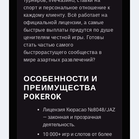
турниров, live-казино, ставки на
спорт и персональное отношение к
каждому клиенту. Всё работает на
официальной лицензии, а самые
быстрые выплаты придутся по душе
ценителям честной игры. Готовы
стать частью самого
быстрорастущего сообщества в
мире азартных развлечений?
ОСОБЕННОСТИ И
ПРЕИМУЩЕСТВА
POKEROK
Лицензия Кюрасао №8048/JAZ
— законная и прозрачная
деятельность.
10 000+ игр и слотов от более