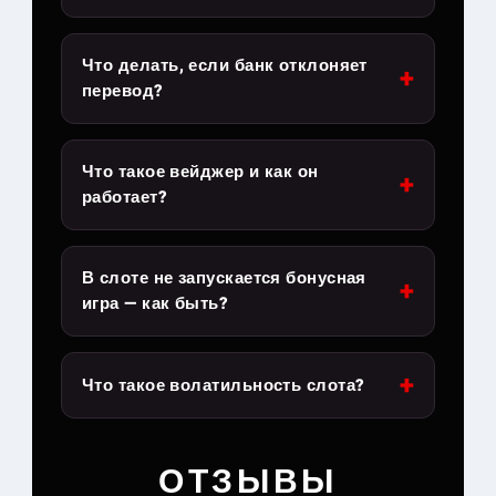
Что делать, если банк отклоняет
перевод?
Что такое вейджер и как он
работает?
В слоте не запускается бонусная
игра — как быть?
Что такое волатильность слота?
ОТЗЫВЫ