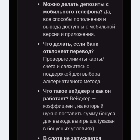
Можно делать депозиты с
мобильного телефона?
Да,
все способы пополнения и
вывода доступны с мобильной
версии и приложения.
Что делать, если банк
отклоняет перевод?
Проверьте лимиты карты/
счета и свяжитесь с
поддержкой для выбора
альтернативного метода.
Что такое вейджер и как он
работает?
Вейджер —
коэффициент, на который
нужно поставить сумму бонуса
для вывода выигрыша (указан
в бонусных условиях).
В слоте не запускается