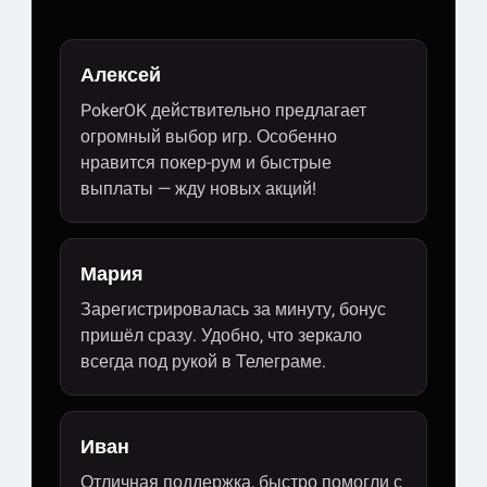
Алексей
PokerOK действительно предлагает
огромный выбор игр. Особенно
нравится покер-рум и быстрые
выплаты — жду новых акций!
Мария
Зарегистрировалась за минуту, бонус
пришёл сразу. Удобно, что зеркало
всегда под рукой в Телеграме.
Иван
Отличная поддержка, быстро помогли с