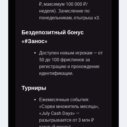
₽, максимум 100 000 ₽/
неделя). Зачисление по
понедельникам, отыгрыш x3.
Бездепозитный бонус
«#Занос»
Доступен новым игрокам — от
50 до 100 фриспинов за
регистрацию и прохождение
идентификации.
Турниры
Ежемесячные события:
«Сорви множитель месяца»,
«July Cash Days» —
разыгрывается от 3 млн ₽
каждый месяц!