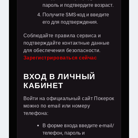
пароль и подтвердите возраст.
Получите SMS-код и введите
его для подтверждения.
Соблюдайте правила сервиса и
подтверждайте контактные данные
для обеспечения безопасности.
Зарегистрироваться сейчас
ВХОД В ЛИЧНЫЙ
КАБИНЕТ
Войти на официальный сайт Покерок
можно по email или номеру
телефона:
В форме входа введите e-mail/
телефон, пароль и