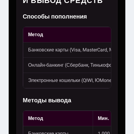
И ВЫВОД СРЕДСТВ
Способы пополнения
Метод
Банковские карты (Visa, MasterCard, МИР)
Онлайн-банкинг (Сбербанк, Тинькофф)
Электронные кошельки (QIWI, ЮMoney)
Методы вывода
Метод
Мин.
Мак
Банковские карты
1 000 ₽
150 