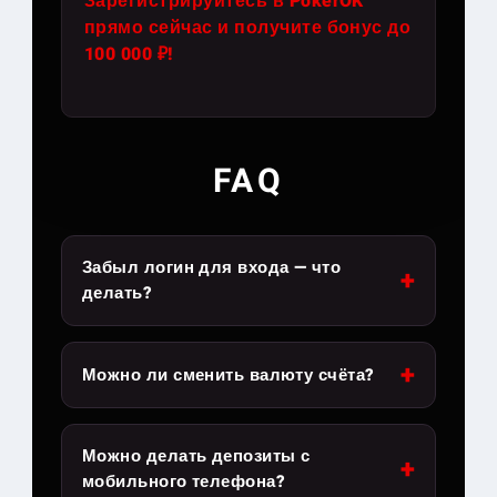
Зарегистрируйтесь в PokerOK
прямо сейчас и получите бонус до
100 000 ₽!
FAQ
Забыл логин для входа — что
делать?
Можно ли сменить валюту счёта?
Можно делать депозиты с
мобильного телефона?