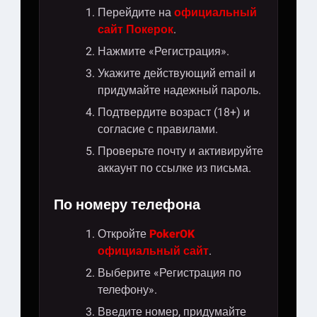
Перейдите на
официальный
сайт Покерок
.
Нажмите «Регистрация».
Укажите действующий email и
придумайте надежный пароль.
Подтвердите возраст (18+) и
согласие с правилами.
Проверьте почту и активируйте
аккаунт по ссылке из письма.
По номеру телефона
Откройте
PokerOK
официальный сайт
.
Выберите «Регистрация по
телефону».
Введите номер, придумайте